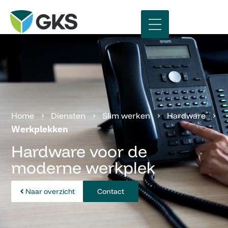
Werkplekken
›
›
›
›
Home
Diensten
Slim werken
Hardware
Werkplekken
Hardware voor de
moderne werkplek
Naar overzicht
Contact