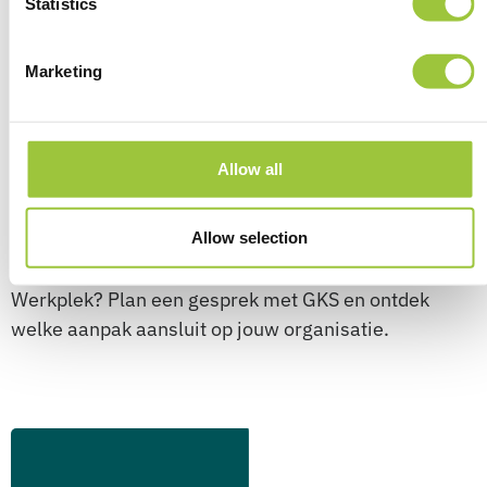
Statistics
eisen.
Advies over hardware voor
Marketing
werkplekken
De juiste combinatie van hardware en beheer
Allow all
voorkomt onnodige complexiteit en geeft meer
overzicht.
Allow selection
Wil je weten welke inrichting past bij jouw Moderne
Werkplek? Plan een gesprek met GKS en ontdek
welke aanpak aansluit op jouw organisatie.