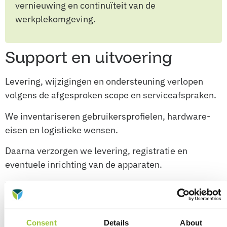
vernieuwing en continuïteit van de
werkplekomgeving.
Support en uitvoering
Levering, wijzigingen en ondersteuning verlopen
volgens de afgesproken scope en serviceafspraken.
We inventariseren gebruikersprofielen, hardware-
eisen en logistieke wensen.
Daarna verzorgen we levering, registratie en
eventuele inrichting van de apparaten.
Waar afgesproken koppelen we systemen aan
centraal beheer en complianceprocessen.
Support, garantie en lifecycle-afspraken worden
Consent
Details
About