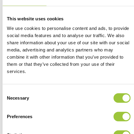
vastgelegd en opgevolgd volgens de
overeengekomen werkwijze.
This website uses cookies
Wanneer heb je dit nodig
We use cookies to personalise content and ads, to provide
social media features and to analyse our traffic. We also
Deze dienst is geschikt wanneer je grip wilt krijgen
share information about your use of our site with our social
op werkplekhardware en beheer binnen een
media, advertising and analytics partners who may
groeiende organisatie.
combine it with other information that you’ve provided to
them or that they’ve collected from your use of their
Nieuwe medewerkers hebben snel apparatuur
services.
nodig.
Werkplekken moeten worden
Consent
gestandaardiseerd.
Necessary
Selection
Hardware is toe aan vervanging of lifecycle-
vernieuwing.
Preferences
Hybride werken vraagt om extra
randapparatuur.
Devices moeten voldoen aan centrale security-