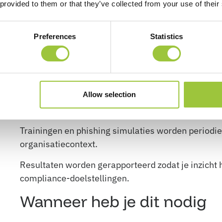
Support en uitvoering
 provided to them or that they’ve collected from your use of their
De dienstverlening wordt volledig beheerd door on
Preferences
Statistics
inrichting, beheer, ondersteuning en rapportage.
Na de intake bepalen we scope, doelgroepen, plan
awareness-programma.
Allow selection
Vervolgens richten we Awaretrain, gebruikersbeh
afgesproken uitgangspunten.
Trainingen en phishing simulaties worden periodi
organisatiecontext.
Resultaten worden gerapporteerd zodat je inzicht h
compliance-doelstellingen.
Wanneer heb je dit nodig