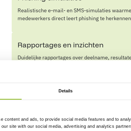
Realistische e-mail- en SMS-simulaties waarmee 
medewerkers direct leert phishing te herkennen
Rapportages en inzichten
Duidelijke rapportages over deelname, resultat
management, compliance en interne sturing.
Volledig beheer door experts
Details
De Security-kennisgroep verzorgt inrichting, 
kwaliteitsborging zodat je zelf geen specialisti
e content and ads, to provide social media features and to analy
 our site with our social media, advertising and analytics partn