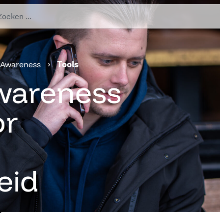
›
Tools
Awareness
wareness
or
eid