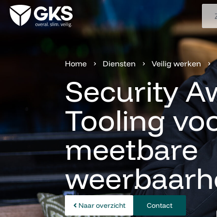
Tools
›
›
›
Home
Diensten
Veilig werken
Security A
Tooling vo
meetbare
weerbaarh
Naar overzicht
Contact