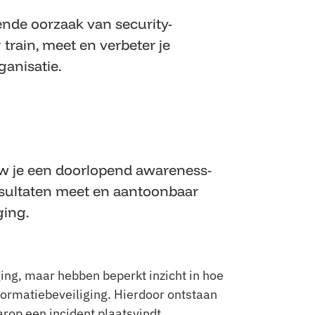
ende oorzaak van security-
train, meet en verbeter je
anisatie.
uw je een doorlopend awareness-
esultaten meet en aantoonbaar
ging.
ging, maar hebben beperkt inzicht in hoe
ormatiebeveiliging. Hierdoor ontstaan
arop een incident plaatsvindt.