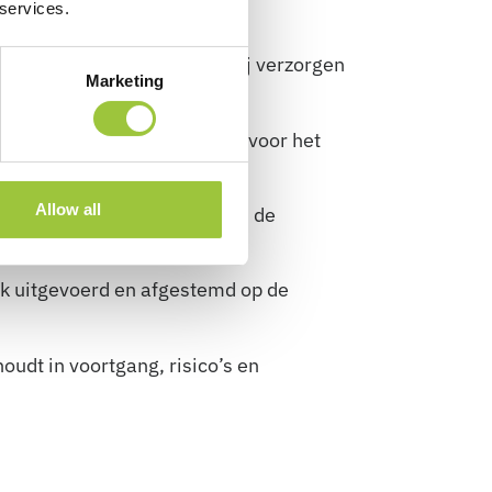
 services.
ze Security-kennisgroep. Wij verzorgen
Marketing
ning en rapportagebehoefte voor het
Allow all
eer en campagnes in volgens de
ek uitgevoerd en afgestemd op de
oudt in voortgang, risico’s en