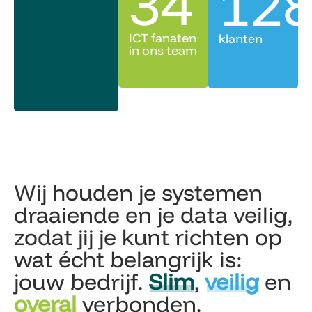
34
12
ICT fanaten
klanten
in ons team
Wij houden je systemen
draaiende en je data veilig,
zodat jij je kunt richten op
wat écht belangrijk is:
jouw bedrijf.
Slim
,
veilig
en
overal
verbonden.