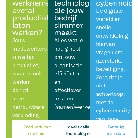
werknemers
technologie
cyberincid
overal
die jouw
De digitale
productief
bedrijf
wereld en
laten
slimmer
snelle
werken?
maakt
ontwikkeling
Jouw
Alles wat je
hiervan
medewerkers
nodig hebt
vragen om
zijn altijd
om jouw
ijzersterke
productief,
organisatie
beveiliging.
waar ze ook
efficiënter
Zorg dat je
werken –
en
niet
dankzij
effectiever
achterloopt
onze
te laten
met de
betrouwbare
(samen)werken.
cybersecurity
verbinding
van jouw
en
bedrijf.
Productiviteit
Ik wil snelle
Beveilig
infrastructuur.
start hier
technologie
mijn data