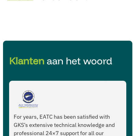
Klanten
aan het woord
For years, EATC has been satisfied with
Ha
GKS’s extensive technical knowledge and
na
professional 24×7 support for all our
ke