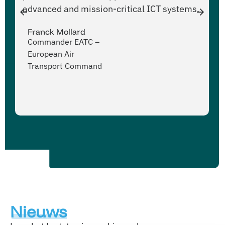
advanced and mission-critical ICT systems.
Di
va
Franck Mollard
wa
Commander EATC –
European Air
Transport Command
B
B
Nieuws