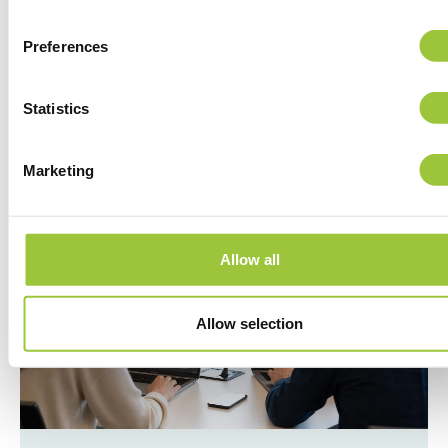
keuze past bij jouw organisatie?
Ontdek de verschillen tussen managed devices
Preferences
en BYOD en kies de werkplekstrategie die past
bij jouw...
Statistics
Lees meer
Marketing
Allow all
Allow selection