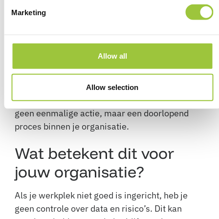
Monitoring en logging zijn de volgende stap. Je
moet kunnen zien wat er gebeurt binnen je IT-
Marketing
omgeving. Dit maakt het mogelijk om
afwijkingen te detecteren en aan te tonen dat je
compliant werkt.
Allow all
Tot slot zorg je dat processen worden geborgd.
Denk aan periodieke controles, updates van
Allow selection
rechten en evaluatie van beleid. Compliance is
geen eenmalige actie, maar een doorlopend
proces binnen je organisatie.
Wat betekent dit voor
jouw organisatie?
Als je werkplek niet goed is ingericht, heb je
geen controle over data en risico’s. Dit kan