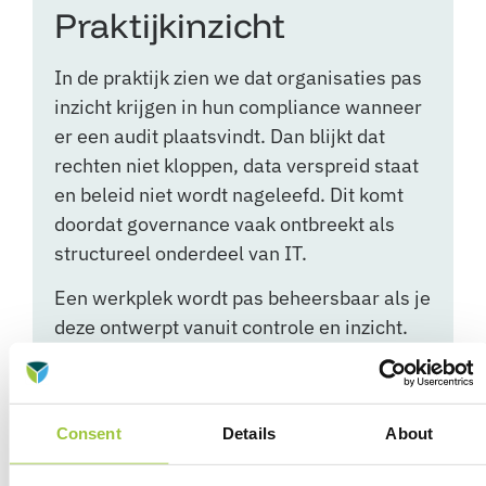
Praktijkinzicht
In de praktijk zien we dat organisaties pas
inzicht krijgen in hun compliance wanneer
er een audit plaatsvindt. Dan blijkt dat
rechten niet kloppen, data verspreid staat
en beleid niet wordt nageleefd. Dit komt
doordat governance vaak ontbreekt als
structureel onderdeel van IT.
Een werkplek wordt pas beheersbaar als je
deze ontwerpt vanuit controle en inzicht.
Dat betekent dat je vooraf bepaalt hoe data
wordt gebruikt en wie toegang krijgt.
Zonder deze basis blijft compliance een
Consent
Details
About
reactieve activiteit in plaats van een
beheersbaar proces.