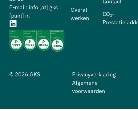
Contact
E-mail: info [at] gks
⁠Overal
CO₂-
[punt] nl
werken
Prestatieladd
© 2026 GKS
Privacyverklaring
Algemene
voorwaarden