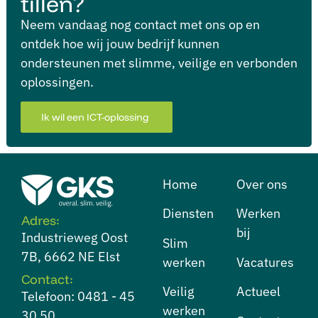
tillen?
Neem vandaag nog contact met ons op en
ontdek hoe wij jouw bedrijf kunnen
ondersteunen met slimme, veilige en verbonden
oplossingen.
Ik wil een ICT-oplossing
Home
Over ons
Diensten
⁠Werken
Adres:
bij
Industrieweg Oost
⁠Slim
7B, 6662 NE Elst
werken
Vacatures
Contact:
⁠Veilig
Actueel
Telefoon: 0481 - 45
werken
30 50