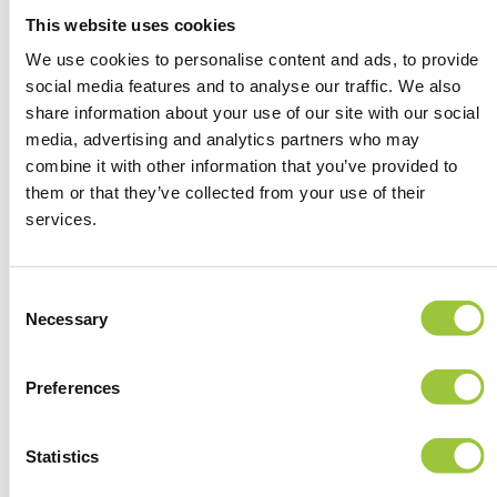
This website uses cookies
Hoe richt je compliance
We use cookies to personalise content and ads, to provide
social media features and to analyse our traffic. We also
en governance goed in?
share information about your use of our site with our social
media, advertising and analytics partners who may
Een AVG-proof werkplek begint bij structuur. Je
combine it with other information that you’ve provided to
them or that they’ve collected from your use of their
moet vastleggen hoe data wordt verwerkt, waar
services.
deze wordt opgeslagen en wie toegang heeft.
Dit vormt de basis voor beleid en technische
inrichting.
Consent
Necessary
Selection
Daarna richt je toegangsbeheer in op basis van
rollen. Gebruikers krijgen alleen toegang tot
Preferences
wat nodig is voor hun functie. Dit voorkomt dat
data onnodig breed beschikbaar is en verkleint
het risico op fouten of misbruik.
Statistics