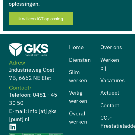
oplossingen.
Ik wil een ICT-oplossing
Home
Over ons
Diensten
⁠Werken
Adres:
bij
Industrieweg Oost
⁠Slim
7B, 6662 NE Elst
werken
Vacatures
Contact:
⁠Veilig
Actueel
Telefoon: 0481 - 45
werken
30 50
Contact
E-mail: info [at] gks
⁠Overal
CO₂-
[punt] nl
werken
Prestatieladd