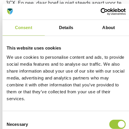
3CX. En nee, daar hoef je niet steeds apart voor te
betalen. Dat is het gebruikersgemak waar wij juist
fan van zijn.
Consent
Details
About
3)
Betrouwbaar en fijn in gebruik
Wij krijgen vooral van gebruikers te horen dat ze
This website uses cookies
het systeem betrouwbaar vinden, eenvoudig in de
bediening en dat het vooral fijn is, omdat ze zelf
We use cookies to personalise content and ads, to provide
social media features and to analyse our traffic. We also
kunnen kiezen wie hun VoIP hardware leverancier
share information about your use of our site with our social
en provider is. Zo ben je geen huurder meer van
media, advertising and analytics partners who may
een dienst waar je niets aan mag veranderen. Je
combine it with other information that you’ve provided to
gebruikt nu precies dat wat je wil en wat je nodig
them or that they’ve collected from your use of their
hebt. Ga mee in de tijd en neem afscheid van je
services.
oude telefoonsysteem.
Ga mee in de tijd en neem
Consent
Necessary
Selection
afscheid van je oude