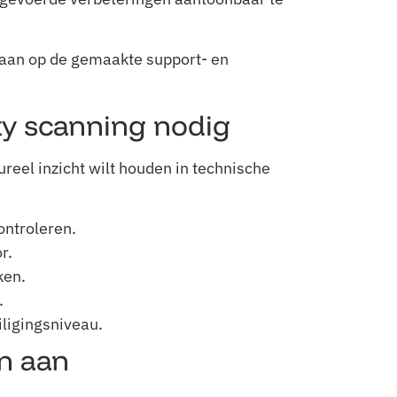
 aan op de gemaakte support- en
ty scanning nodig
ureel inzicht wilt houden in technische
ontroleren.
r.
ken.
.
iligingsniveau.
an aan