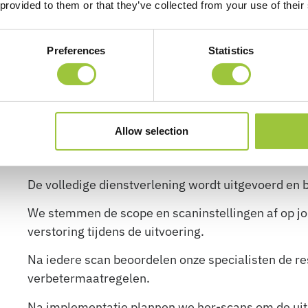
 provided to them or that they’ve collected from your use of their
Onderbouwing voor compliance
Preferences
Statistics
De resultaten ondersteunen aantoonbare verbet
NIS2, ISO/IEC 27001, NEN 7510 en BIO wanneer
Allow selection
Support en uitvoering
De volledige dienstverlening wordt uitgevoerd en 
We stemmen de scope en scaninstellingen af op jo
verstoring tijdens de uitvoering.
Na iedere scan beoordelen onze specialisten de re
verbetermaatregelen.
Na implementatie plannen we her-scans om de uit