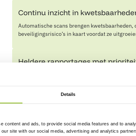
Continu inzicht in kwetsbaarhede
Automatische scans brengen kwetsbaarheden, c
beveiligingsrisico’s in kaart voordat ze uitgroei
Heldere rapportages met priorite
Je ontvangt overzichtelijke rapportages waarin 
impact, zodat je weet welke verbeteringen als 
Details
Ondersteuning bij verbeteringen
Onze securityspecialisten adviseren over pass
e content and ads, to provide social media features and to analy
waar nodig bij de uitvoering.
 our site with our social media, advertising and analytics partn