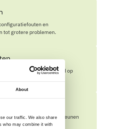
n
onfiguratiefouten en
en tot grotere problemen.
iten
risico’s worden geprioriteerd op
eerste aandacht vragen.
About
ende maatregelen en ondersteunen
se our traffic. We also share
ers who may combine it with