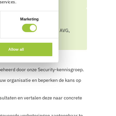
 services.
Marketing
eringen richting onder meer AVG,
 deze van toepassing zijn.
Allow all
beheerd door onze Security-kennisgroep.
uw organisatie en beperken de kans op
sultaten en vertalen deze naar concrete
gevoerde verbeteringen aantoonbaar te