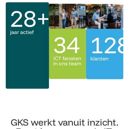
28
+
jaar actief
34
12
ICT fanaten
klanten
in ons team
GKS werkt vanuit inzicht.