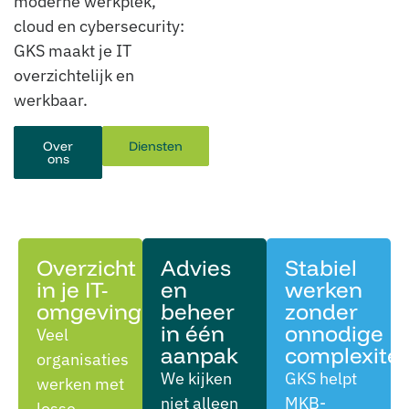
moderne werkplek,
cloud en cybersecurity:
GKS maakt je IT
overzichtelijk en
werkbaar.
Over
Diensten
ons
Overzicht
Advies
Stabiel
in je IT-
en
werken
omgeving
beheer
zonder
in één
onnodige
Veel
aanpak
complexitei
organisaties
We kijken
GKS helpt
werken met
niet alleen
MKB-
losse