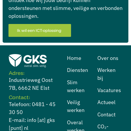
ontdek hoe wij jouw bedrijf kunnen
ondersteunen met slimme, veilige en verbonden
oplossingen.
Ik wil een ICT-oplossing
Home
Over ons
Diensten
⁠Werken
Adres:
bij
Industrieweg Oost
⁠Slim
7B, 6662 NE Elst
werken
Vacatures
Contact:
⁠Veilig
Actueel
Telefoon: 0481 - 45
werken
30 50
Contact
E-mail: info [at] gks
⁠Overal
CO₂-
[punt] nl
werken