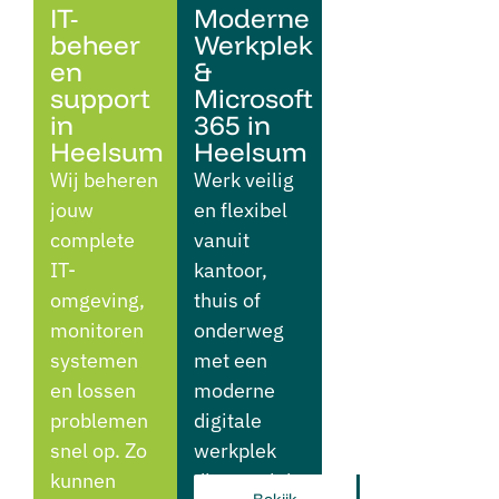
IT-
Moderne
beheer
Werkplek
en
&
support
Microsoft
in
365 in
Heelsum
Heelsum
Wij beheren
Werk veilig
jouw
en flexibel
complete
vanuit
IT-
kantoor,
omgeving,
thuis of
monitoren
onderweg
systemen
met een
en lossen
moderne
problemen
digitale
snel op. Zo
werkplek
kunnen
die aansluit