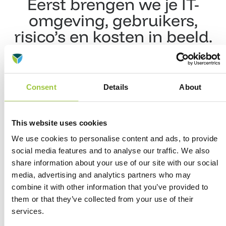
Eerst brengen we je IT-
omgeving, gebruikers,
risico’s en kosten in beeld.
Daarna bepalen we wat
beter, veiliger of
eenvoudiger kan.
Consent
Details
About
This website uses cookies
We use cookies to personalise content and ads, to provide
social media features and to analyse our traffic. We also
share information about your use of our site with our social
media, advertising and analytics partners who may
combine it with other information that you’ve provided to
Klanten
aan het woord
them or that they’ve collected from your use of their
services.