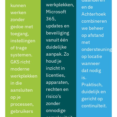
werkplekken,
kunnen
en de
Microsoft
werken
Achterhoek
365,
zonder
combineren
updates en
gedoe met
we beheer
beveiliging
toegang,
op afstand
vanuit één
instellingen
met
duidelijke
of trage
ondersteuning
aanpak. Zo
systemen.
op locatie
houd je
GKS richt
wanneer
inzicht in
moderne
dat nodig
licenties,
werkplekken
is.
apparaten,
in die
Praktisch,
rechten en
aansluiten
duidelijk en
risico’s
op je
gericht op
zonder
processen,
continuïteit.
onnodige
gebruikers