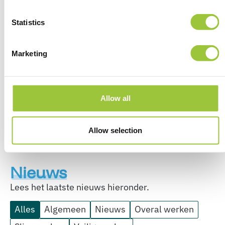
Commander EATC –
European Air
Statistics
Transport Command
B
B
Marketing
Allow all
Allow selection
Nieuws
Lees het laatste nieuws hieronder.
Alles
Algemeen
Nieuws
Overal werken