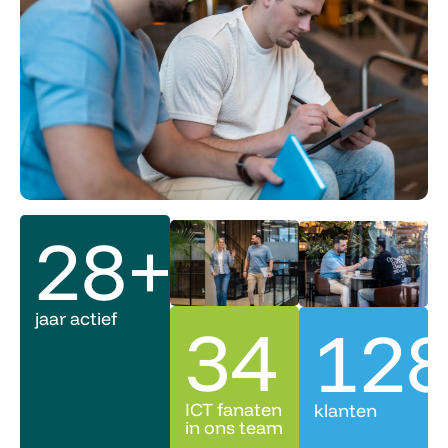
28
+
jaar actief
34
12
ICT fanaten
klanten
in ons team