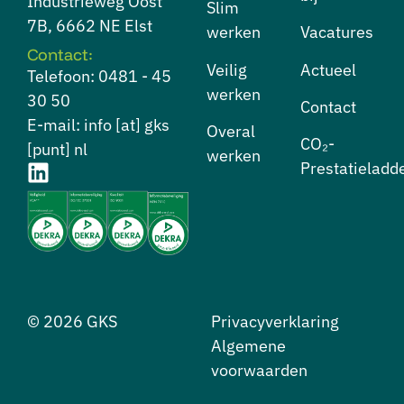
Industrieweg Oost
⁠Slim
7B, 6662 NE Elst
werken
Vacatures
Contact:
⁠Veilig
Actueel
Telefoon: 0481 - 45
werken
30 50
Contact
E-mail: info [at] gks
⁠Overal
CO₂-
[punt] nl
werken
Prestatieladd
© 2026 GKS
Privacyverklaring
Algemene
voorwaarden