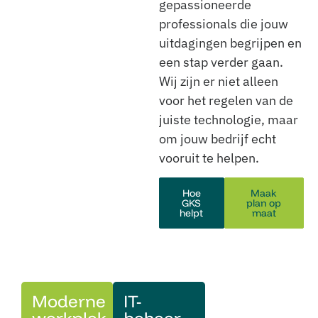
gepassioneerde
professionals die jouw
uitdagingen begrijpen en
een stap verder gaan.
Wij zijn er niet alleen
voor het regelen van de
juiste technologie, maar
om jouw bedrijf echt
vooruit te helpen.
Hoe
Maak
GKS
plan op
helpt
maat
Moderne
IT-