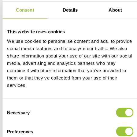
Consent
Details
About
This website uses cookies
Klanten
aan het woord
We use cookies to personalise content and ads, to provide
social media features and to analyse our traffic. We also
share information about your use of our site with our social
media, advertising and analytics partners who may
combine it with other information that you’ve provided to
them or that they’ve collected from your use of their
services.
For years, EATC has been satisfied with
Ha
GKS’s extensive technical knowledge and
na
Consent
professional 24×7 support for all our
ke
Necessary
Selection
advanced and mission-critical ICT systems.
Di
va
Preferences
Franck Mollard
wa