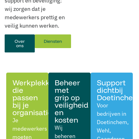
support en beveiliging:
wij zorgen dat je
medewerkers prettig en
veilig kunnen werken.
Over
Diensten
ons
Werkplekken
Beheer
Support
die
met
dichtbij
passen
grip op
Doetinche
bij je
veiligheid
Voor
organisatie
en
bedrijven in
kosten
Je
Doetinchem,
Wij
medewerkers
Wehl,
beheren
moeten
Gaanderen