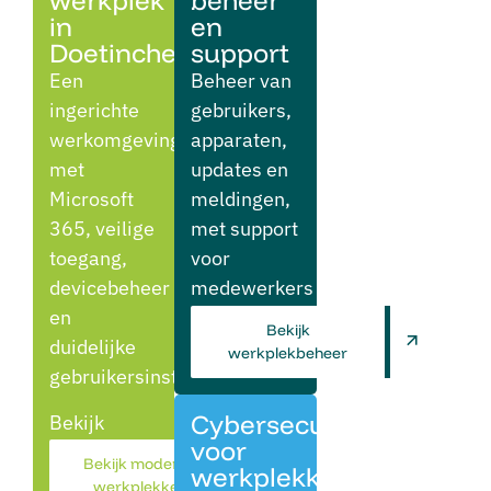
werkplek
beheer
in
en
Doetinchem
support
Een
Beheer van
ingerichte
gebruikers,
werkomgeving
apparaten,
met
updates en
Microsoft
meldingen,
365, veilige
met support
toegang,
voor
devicebeheer
medewerkers
en
en IT-
Bekijk
duidelijke
verantwoordelijken.
werkplekbeheer
gebruikersinstellingen.
Cybersecurity
Bekijk
voor
moderne
Bekijk moderne
werkplekken
werkplek
werkplekken