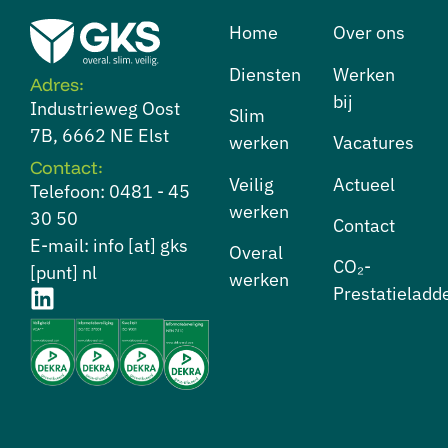
Home
Over ons
Diensten
⁠Werken
Adres:
bij
Industrieweg Oost
⁠Slim
7B, 6662 NE Elst
werken
Vacatures
Contact:
⁠Veilig
Actueel
Telefoon: 0481 - 45
werken
30 50
Contact
E-mail: info [at] gks
⁠Overal
CO₂-
[punt] nl
werken
Prestatieladd