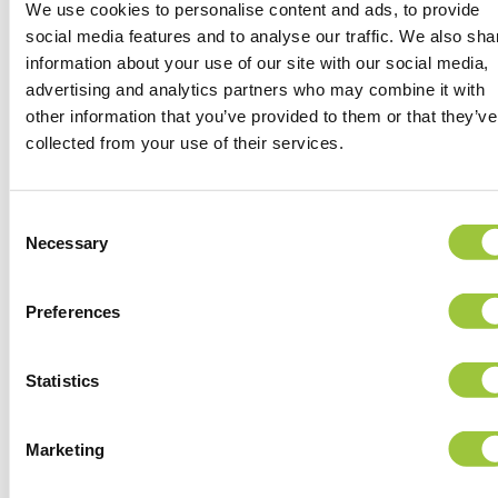
We use cookies to personalise content and ads, to provide
social media features and to analyse our traffic. We also sha
information about your use of our site with our social media,
advertising and analytics partners who may combine it with
other information that you’ve provided to them or that they’ve
collected from your use of their services.
For years, EATC has been satisfied with
Ha
GKS’s extensive technical knowledge and
na
Consent
professional 24×7 support for all our
ke
Necessary
Selection
advanced and mission-critical ICT systems.
Di
va
Franck Mollard
Preferences
wa
Commander EATC –
European Air
Statistics
Transport Command
B
B
Marketing