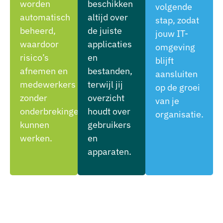
worden
beschikken
volgende
automatisch
altijd over
stap, zodat
beheerd,
de juiste
jouw IT-
waardoor
applicaties
omgeving
risico’s
en
blijft
afnemen en
bestanden,
aansluiten
medewerkers
terwijl jij
op de groei
zonder
overzicht
van je
onderbrekingen
houdt over
organisatie.
kunnen
gebruikers
werken.
en
apparaten.