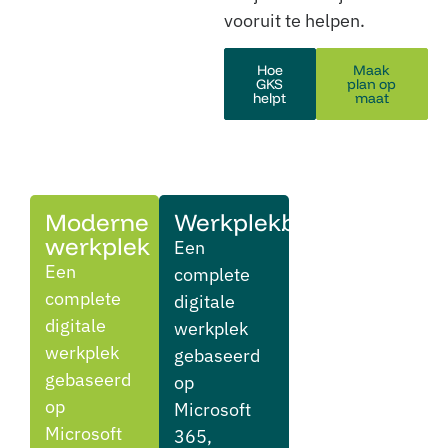
vooruit te helpen.
Hoe
Maak
GKS
plan op
helpt
maat
Moderne
Werkplekbeheer
werkplek
Een
Een
complete
complete
digitale
digitale
werkplek
werkplek
gebaseerd
gebaseerd
op
op
Microsoft
Microsoft
365,