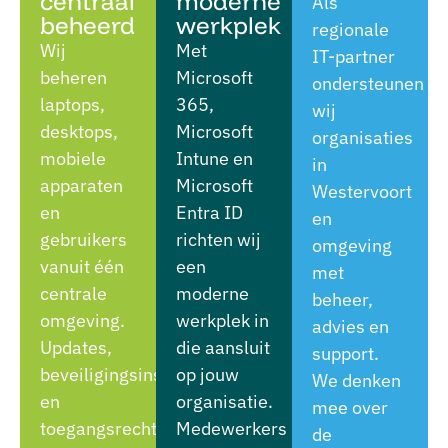
centraal
moderne
Als
beheerd
werkplek
regionale
Wij
Met
IT-partner
beheren
Microsoft
ondersteunen
laptops,
365,
wij
desktops,
Microsoft
organisaties
mobiele
Intune en
in
apparaten
Microsoft
Westervoort
en
Entra ID
en
gebruikers
richten wij
omgeving
vanuit één
een
met
centrale
moderne
beheer,
omgeving.
werkplek in
advies en
Updates,
die aansluit
support.
beveiligingsinstellingen
op jouw
We denken
en
organisatie.
mee over
toegangsrechten
Medewerkers
de