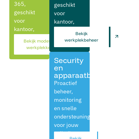
365,
geschikt
geschikt
voor
voor
kantoor,
kantoor,
thuis en
Bekijk
thuis en
onderweg.
werkplekbeheer
Bekijk moderne
onderweg.
werkplekken
Security
en
apparaatbeheer
Proactief
beheer,
monitoring
en snelle
ondersteuning
voor jouw
volledige
Bekijk