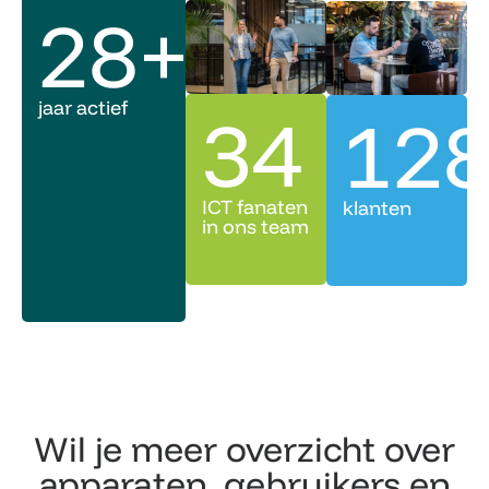
28
+
jaar actief
34
12
ICT fanaten
klanten
in ons team
Wil je meer overzicht over
apparaten, gebruikers en