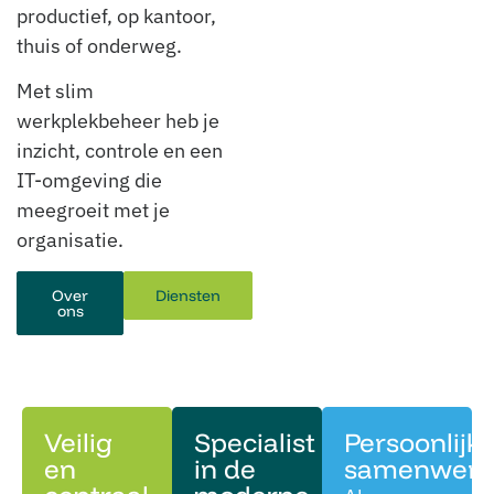
productief, op kantoor,
thuis of onderweg.
Met slim
werkplekbeheer heb je
inzicht, controle en een
IT-omgeving die
meegroeit met je
organisatie.
Over
Diensten
ons
Veilig
Specialist
Persoonlijk
en
in de
samenwerk